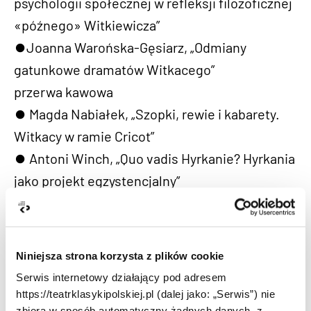
psychologii społecznej w refleksji filozoficznej
«późnego» Witkiewicza”
⏺︎Joanna Warońska-Gęsiarz, „Odmiany
gatunkowe dramatów Witkacego”
przerwa kawowa
⏺︎ Magda Nabiałek, „Szopki, rewie i kabarety.
Witkacy w ramie Cricot”
⏺︎ Antoni Winch, „Quo vadis Hyrkanie? Hyrkania
jako projekt egzystencjalny”
⏺︎ Elżbieta Wróbel, „Witkacy i krytycy. Casus
Emila Breitera”
⏺︎ Małgorzata Vražić, Dorota Niedziałkowska –
Niniejsza strona korzysta z plików cookie
prezentacja pisma „Witkacy!”
Serwis internetowy działający pod adresem
⏺︎ Marek Średniawa – prezentacja projektu
https://teatrklasykipolskiej.pl (dalej jako: „Serwis”) nie
zbiera w sposób automatyczny żadnych danych, z