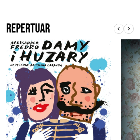
nich, Orgonowej, Zosią.
Na ile dobrotliwa drwina
hrabiego Fredry z kobiet to dziś wyzwanie dla
politycznej poprawności? Przypisuje im
Repertuar
kłótliwość, zaborczość i permanentny chaos.
Fredro wiele razy pisał o manipulowaniu
szczęściem młodych, ale tu egzekutorkami
patriarchalnych reguł są właśnie panie. Starzy
huzarzy grzeszą naiwnością i zbyt łatwo zaczynają
tęsknić za ożenkiem, ale w intrygach prym wodzą
niewiasty. Ta wojna płci zostaje rozładowana
mariażem młodych: Porucznika i Zosi. W roku
napisania sztuki, 1825 r., sam Fredro walczył o
związek z Zofią Skarbkową, którą rozwiódł z
poprzednim mężem.
W scenografii Aleksandry
Redy klasyczny salonik przyozdobiony jest
pięknym, niemal bajkowym tłem.
Żadnych
współczesnych strojów, nie miałoby to sensu.
Nie ma tu wielkich tematów ani przełomowej
wymowy, ale jest gra charakterów, moc gagów
słownych i kilka przewrotek akcji. Z reakcji
publiki wynika, że to recepta na śmiech i na
ciekawość ludzkimi losami. Karolina Labahua