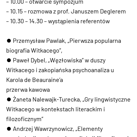
– 10.00 – otwarcie sympozjum
– 10.15 – rozmowa z prof. Januszem Deglerem
– 10.30 – 14.30 – wystąpienia referentów
⏺︎ Przemysław Pawlak, „Pierwsza popularna
biografia Witkacego”,
⏺︎ Paweł Dybel, „Węzłowiska” w duszy
Witkacego i zakopiańska psychoanaliza u
Karola de Beauraine’a
przerwa kawowa
⏺︎ Żaneta Nalewajk-Turecka, „Gry lingwistyczne
Witkacego w kontekstach literackim i
filozoficznym”
⏺︎ Andrzej Wawrzynowicz, „Elementy