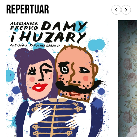
politycznej poprawności? Przypisuje im
Repertuar
kłótliwość, zaborczość i permanentny chaos.
Fredro wiele razy pisał o manipulowaniu
szczęściem młodych, ale tu egzekutorkami
patriarchalnych reguł są właśnie panie. Starzy
huzarzy grzeszą naiwnością i zbyt łatwo zaczynają
tęsknić za ożenkiem, ale w intrygach prym wodzą
niewiasty. Ta wojna płci zostaje rozładowana
mariażem młodych: Porucznika i Zosi. W roku
napisania sztuki, 1825 r., sam Fredro walczył o
związek z Zofią Skarbkową, którą rozwiódł z
poprzednim mężem.
W scenografii Aleksandry
Redy klasyczny salonik przyozdobiony jest
pięknym, niemal bajkowym tłem.
Żadnych
współczesnych strojów, nie miałoby to sensu.
Nie ma tu wielkich tematów ani przełomowej
wymowy, ale jest gra charakterów, moc gagów
słownych i kilka przewrotek akcji. Z reakcji
publiki wynika, że to recepta na śmiech i na
ciekawość ludzkimi losami. Karolina Labahua
postawiła precyzyjnie na niesłabnące tempo i
wyraziste typy.
Jarosław Gajewski (Major),
Andrzej Mastalerz (Rotmistrz) i Dariusz Kowalski