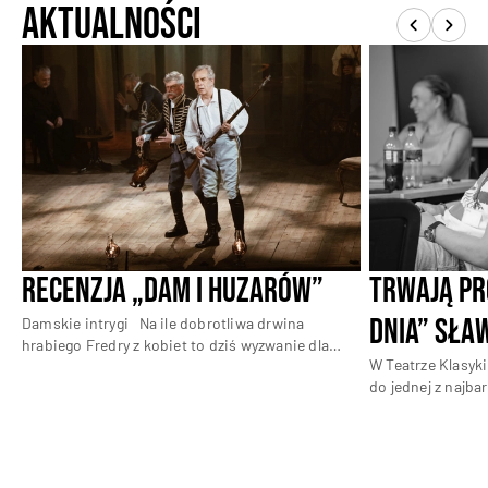
Aktualności
Recenzja „Dam i huzarów”
Trwają pr
dnia” Sła
Damskie intrygi
Na ile dobrotliwa drwina
hrabiego Fredry z kobiet to dziś wyzwanie dla
W Teatrze Klasyki
politycznej poprawności?
Premiera „Dam i
do jednej z najbar
huzarów” Aleksandra Fredry w Miejskim Centrum
przewrotnych szt
Kultury w Żyrardowie to wyprawa do krainy
„Letniego dnia”. 
dzieciństwa. Trudno zapomnieć spektakl
opowiada o ludzk
telewizyjny Olgi Lipińskiej z roku 1973 czy
poszukiwaniu sen
inscenizację Edwarda Dziewońskiego z roku 1977.