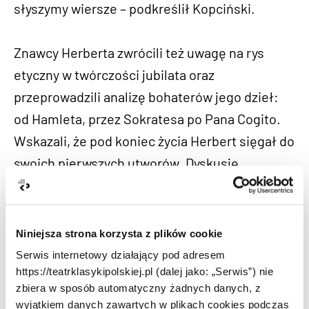
słyszymy wiersze – podkreślił Kopciński.
Znawcy Herberta zwrócili też uwagę na rys
etyczny w twórczości jubilata oraz
przeprowadzili analizę bohaterów jego dzieł:
od Hamleta, przez Sokratesa po Pana Cogito.
Wskazali, że pod koniec życia Herbert sięgał do
swoich pierwszych utworów. Dyskusję
zakończono cytatem z listu Herberta do
Jerzego Zawieyskiego z 1950 r.: „Szukam teraz
jakiejś własnej, urojonej formuły klasyczności,
Niniejsza strona korzysta z plików cookie
poezji, która miałaby jakieś szanse przetrwania
Serwis internetowy działający pod adresem
[…]. Chciałbym doszukać się słowa mocnego,
https://teatrklasykipolskiej.pl (dalej jako: „Serwis”) nie
zbiera w sposób automatyczny żadnych danych, z
którym można odbudować szczery patos. Jest
wyjątkiem danych zawartych w plikach cookies podczas