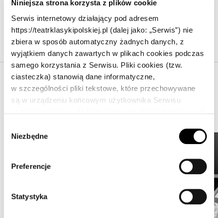
Niniejsza strona korzysta z plików cookie
miesięcznika “Teatr”. Ostatnio wydał zbiór
Serwis internetowy działający pod adresem
felietonów teatralnych “Widok z Koziej” (PIW).
https://teatrklasykipolskiej.pl (dalej jako: „Serwis”) nie
zbiera w sposób automatyczny żadnych danych, z
wyjątkiem danych zawartych w plikach cookies podczas
samego korzystania z Serwisu. Pliki cookies (tzw.
Kopiuj link
ciasteczka) stanowią dane informatyczne,
w szczególności pliki tekstowe, które przechowywane
są w urządzeniu końcowym użytkownika Serwisu
i przeznaczone są do korzystania ze stron internetowych
Aktualności
Serwisu. Pliki cookies zazwyczaj zawierają nazwę
W
strony internetowej, z której pochodzą, czas
Niezbędne
y
przechowywania ich na urządzeniu końcowym
b
oraz unikalny numer.
ó
Preferencje
r
z
g
Statystyka
o