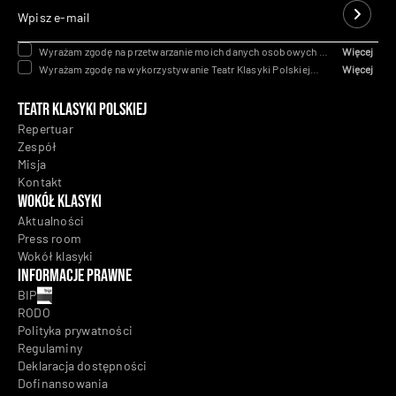
„Damy i huzary”,
Wpisz e-mail
reż. Karolina Labahua, Teatr Klasyki Polskiej
Autor: Piotr Zaremba
Wyrażam zgodę na przetwarzanie moich danych osobowych na
Więcej
podstawie art. 6 ust. 1 lit. a Rozporządzenia Parlamentu
Wyrażam zgodę na wykorzystywanie Teatr Klasyki Polskiej
Więcej
Europejskiego Rady (UE) 2016/679 z dnia 27 kwietnia 2016 w
telekomunikacyjnych urządzeń końcowych i automatycznych
celu obsługi zapytania lub przedstawienia oferty. Wyrażenie
systemów wywołujących tj. telefon, poczta e-mail dla celów
Teatr Klasyki Polskiej
zgody jest dobrowolne, ale konieczne, abyśmy mogli
marketingowych w rozumieniu przepisów ustawy z dnia 16 lipca
kontaktować się z Państwem w celu obsługi zapytania i
2014 r. Prawo telekomunikacyjne.
Repertuar
przedstawienia oferty.
RODO
Zespół
Misja
Kontakt
Wokół klasyki
Aktualności
Press room
Wokół klasyki
Informacje prawne
BIP
RODO
Polityka prywatności
Regulaminy
Deklaracja dostępności
Dofinansowania