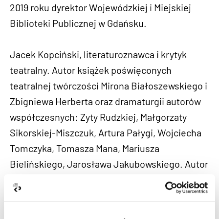
2019 roku dyrektor Wojewódzkiej i Miejskiej
Biblioteki Publicznej w Gdańsku.
Jacek Kopciński, literaturoznawca i krytyk
teatralny. Autor książek poświęconych
teatralnej twórczości Mirona Białoszewskiego i
Zbigniewa Herberta oraz dramaturgii autorów
współczesnych: Zyty Rudzkiej, Małgorzaty
Sikorskiej-Miszczuk, Artura Pałygi, Wojciecha
Tomczyka, Tomasza Mana, Mariusza
Bielińskiego, Jarosława Jakubowskiego. Autor
antologii dramatu polskiego “Trans/formacja”,
twórca serii “Dramat Polski. Reaktywacja” W
latach 2006-2024 redaktor naczelny