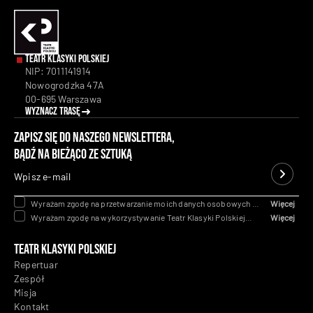
Teatr Klasyki Polskiej
NIP: 7011141914
Nowogrodzka 47A
00-695 Warszawa
Wyznacz trasę
Zapisz się do naszego newslettera,
bądź na bieżąco ze sztuką
Wpisz e-mail
Wyrażam zgodę na przetwarzanie moich danych osobowych na
Więcej
podstawie art. 6 ust. 1 lit. a Rozporządzenia Parlamentu
Wyrażam zgodę na wykorzystywanie Teatr Klasyki Polskiej
Więcej
Europejskiego Rady (UE) 2016/679 z dnia 27 kwietnia 2016 w
telekomunikacyjnych urządzeń końcowych i automatycznych
celu obsługi zapytania lub przedstawienia oferty. Wyrażenie
systemów wywołujących tj. telefon, poczta e-mail dla celów
Teatr Klasyki Polskiej
zgody jest dobrowolne, ale konieczne, abyśmy mogli
marketingowych w rozumieniu przepisów ustawy z dnia 16 lipca
kontaktować się z Państwem w celu obsługi zapytania i
2014 r. Prawo telekomunikacyjne.
Repertuar
przedstawienia oferty.
RODO
Zespół
Misja
Kontakt