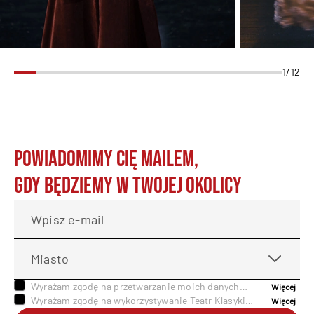
Karolina Piwosz
Teresa
1/12
Powiadomimy cię mailem,
gdy będziemy w twojej okolicy
Wpisz e-mail
Miasto
Wyrażam zgodę na przetwarzanie moich danych
Więcej
osobowych na podstawie art. 6 ust. 1 lit. a
Wyrażam zgodę na wykorzystywanie Teatr Klasyki
Więcej
Rozporządzenia Parlamentu Europejskiego Rady (UE)
Polskiej telekomunikacyjnych urządzeń końcowych i