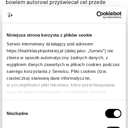
bowiem autorowi przyświecał cel przede
wszystkim dydaktyczny, nie odmówił sobie, i
nam, pieszczot „rozkoszą piękna”. Wywołują
one przyjemność podobną do tej, którą raczeni
Niniejsza strona korzysta z plików cookie
jesteśmy choćby w późniejszej o kilkadziesiąt
Serwis internetowy działający pod adresem
lat twórczości Aleksandra Fredry.
https://teatrklasykipolskiej.pl (dalej jako: „Serwis”) nie
Czas trwania: 1h 30′
zbiera w sposób automatyczny żadnych danych, z
wyjątkiem danych zawartych w plikach cookies podczas
samego korzystania z Serwisu. Pliki cookies (tzw.
ciasteczka) stanowią dane informatyczne,
w szczególności pliki tekstowe, które przechowywane
są w urządzeniu końcowym użytkownika Serwisu
i przeznaczone są do korzystania ze stron internetowych
Serwisu. Pliki cookies zazwyczaj zawierają nazwę
W
strony internetowej, z której pochodzą, czas
Niezbędne
y
przechowywania ich na urządzeniu końcowym
b
oraz unikalny numer.