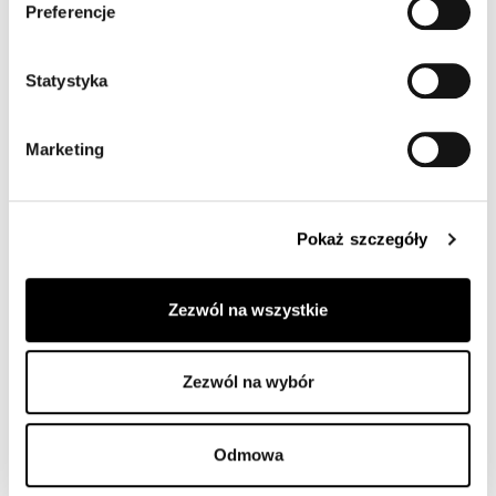
ó
Preferencje
r
z
g
Statystyka
o
d
Marketing
y
Pokaż szczegóły
Zezwól na wszystkie
Zezwól na wybór
TWÓRCY
Odmowa