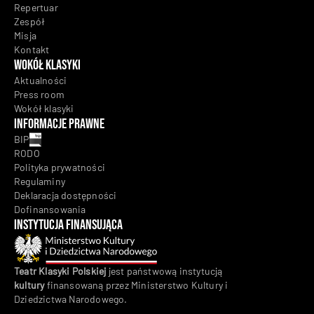
kontaktować się z Państwem w celu obsługi zapytania i
2014 r. Prawo telekomunikacyjne.
Repertuar
przedstawienia oferty.
RODO
Zespół
Misja
Kontakt
Wokół klasyki
Aktualności
Press room
Wokół klasyki
Informacje prawne
BIP
RODO
Polityka prywatności
Regulaminy
Deklaracja dostępności
Dofinansowania
Instytucja Finansująca
Teatr Klasyki Polskiej
jest państwową instytucją
kultury
finansowaną przez Ministerstwo Kultury i
Dziedzictwa Narodowego.