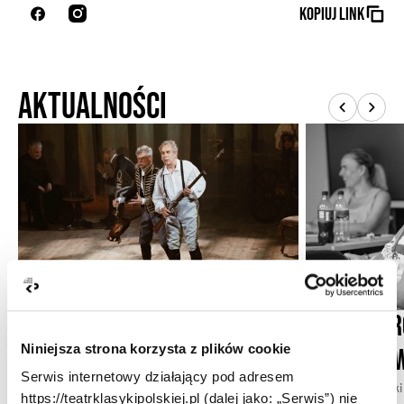
Kopiuj link
Aktualności
Recenzja „Dam i huzarów”
Trwają pr
Niniejsza strona korzysta z plików cookie
dnia” Sła
Damskie intrygi
Na ile dobrotliwa drwina
hrabiego Fredry z kobiet to dziś wyzwanie dla
Serwis internetowy działający pod adresem
W Teatrze Klasyki
politycznej poprawności?
Premiera „Dam i
https://teatrklasykipolskiej.pl (dalej jako: „Serwis”) nie