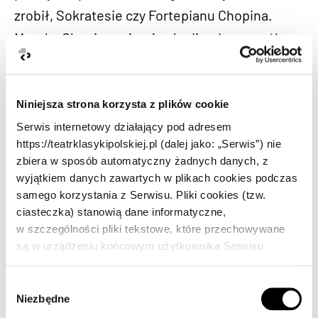
zrobił, Sokratesie czy Fortepianu Chopina.
Muzyka Chopina zajmuje skądinąd szczególne
miejsce w „Promethidionie”. Norwid był
jednym z pierwszych, którzy docenili geniusz
kompozytora.
Niniejsza strona korzysta z plików cookie
Serwis internetowy działający pod adresem
https://teatrklasykipolskiej.pl (dalej jako: „Serwis”) nie
Kowalski w swojej inscenizacji zabiera widzów
zbiera w sposób automatyczny żadnych danych, z
w świat myśli Cypriana Kamila. Myśli potężnej,
wyjątkiem danych zawartych w plikach cookies podczas
natchnionej, lecz zignorowanej, wyśmianej,
samego korzystania z Serwisu. Pliki cookies (tzw.
ciasteczka) stanowią dane informatyczne,
skazanej na niebyt przez współczesnych.
w szczególności pliki tekstowe, które przechowywane
Uznanie znalazła dopiero w okresie Młodej
są w urządzeniu końcowym użytkownika Serwisu
Polski. Zachwycił się nią, między innymi,
i przeznaczone są do korzystania ze stron internetowych
Serwisu. Pliki cookies zazwyczaj zawierają nazwę
W
Stanisław Witkiewicz, ojciec Witkacego. Od
strony internetowej, z której pochodzą, czas
Niezbędne
y
tamtej pory jest stale obecna w polskim życiu
przechowywania ich na urządzeniu końcowym