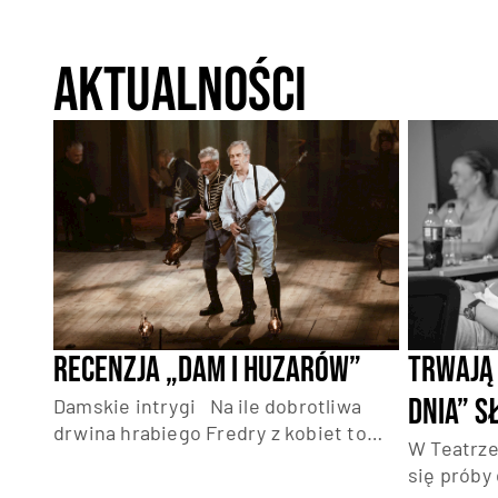
Aktualności
Recenzja „Dam i huzarów”
Trwają 
dnia” 
Damskie intrygi
Na ile dobrotliwa
drwina hrabiego Fredry z kobiet to
W Teatrze
dziś wyzwanie dla politycznej
się próby 
poprawności?
Premiera „Dam i