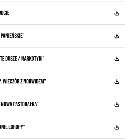
WOCIE”
 PANIEŃSKIE”
te dusze / Narkotyki”
. Wieczór z Norwidem”
-Nowa Pastorałka”
anie Europy”