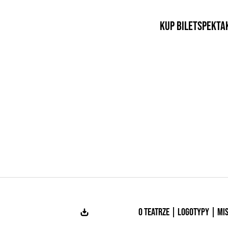
Kup bilet
Spekta
O teatrze | Logotypy | Mi