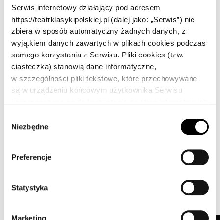
Film
| Zagrała w takich filmach jak: „Marek
Serwis internetowy działający pod adresem
Edelman… I była miłość w getcie”, „Nie
https://teatrklasykipolskiej.pl (dalej jako: „Serwis”) nie
zostawiaj mnie”, „Po prostu przyjaźń”, Król
zbiera w sposób automatyczny żadnych danych, z
wyjątkiem danych zawartych w plikach cookies podczas
Życia”
samego korzystania z Serwisu. Pliki cookies (tzw.
ciasteczka) stanowią dane informatyczne,
Dubbing
| Użyczyła swojego głosu w takich
w szczególności pliki tekstowe, które przechowywane
są w urządzeniu końcowym użytkownika Serwisu
produkcjach jak „Magiczna zima Muminków” czy
i przeznaczone są do korzystania ze stron internetowych
„Mrówka wychodzi za mąż”
Serwisu. Pliki cookies zazwyczaj zawierają nazwę
W
strony internetowej, z której pochodzą, czas
Niezbędne
y
przechowywania ich na urządzeniu końcowym
Nagrody
| Nagroda Ministra Edukacji i Nauki za
b
oraz unikalny numer.
ó
wybitne osiągnięcia w trakcie studiów
Preferencje
r
z
g
Statystyka
Poznaj także
o
d
Marketing