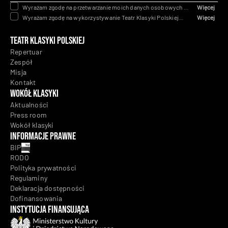
Wyrażam zgodę na przetwarzanie moich danych osobowych na
Więcej
podstawie art. 6 ust. 1 lit. a Rozporządzenia Parlamentu
Wyrażam zgodę na wykorzystywanie Teatr Klasyki Polskiej
Więcej
Europejskiego Rady (UE) 2016/679 z dnia 27 kwietnia 2016 w
telekomunikacyjnych urządzeń końcowych i automatycznych
celu obsługi zapytania lub przedstawienia oferty. Wyrażenie
systemów wywołujących tj. telefon, poczta e-mail dla celów
Teatr Klasyki Polskiej
zgody jest dobrowolne, ale konieczne, abyśmy mogli
marketingowych w rozumieniu przepisów ustawy z dnia 16 lipca
kontaktować się z Państwem w celu obsługi zapytania i
2014 r. Prawo telekomunikacyjne.
Repertuar
przedstawienia oferty.
RODO
Zespół
Misja
Kontakt
Wokół klasyki
Aktualności
Press room
Wokół klasyki
Informacje prawne
BIP
RODO
Polityka prywatności
Regulaminy
Deklaracja dostępności
Dofinansowania
Instytucja Finansująca