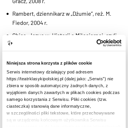
Gracz, 2008 r.
Rambert, dziennikarz w „Dżumie”, reż. M.
Fiedor, 2004 r.
Chico, Jezus w „Historii o Miłosiernej, czyli
Testament Psa”, reż. R. Brzyk, 2004 r.
Ojciec Laurenty w „Romeo i Julia”, reż. W.
Niniejsza strona korzysta z plików cookie
Zawodziński, 2001 r.
Serwis internetowy działający pod adresem
Urzędnik w „Czarującym korowodzie”, reż. B.
https://teatrklasykipolskiej.pl (dalej jako: „Serwis”) nie
zbiera w sposób automatyczny żadnych danych, z
Hussakowski, 2001 r.
wyjątkiem danych zawartych w plikach cookies podczas
Pastor John Hale w „Czarownicach z Salem”,
samego korzystania z Serwisu. Pliki cookies (tzw.
ciasteczka) stanowią dane informatyczne,
reż. R. Brzyk, 2000 r.
w szczególności pliki tekstowe, które przechowywane
są w urządzeniu końcowym użytkownika Serwisu
Obnoskin w „Fomie”, reż. R. Brzyk, 1998 r.
i przeznaczone są do korzystania ze stron internetowych