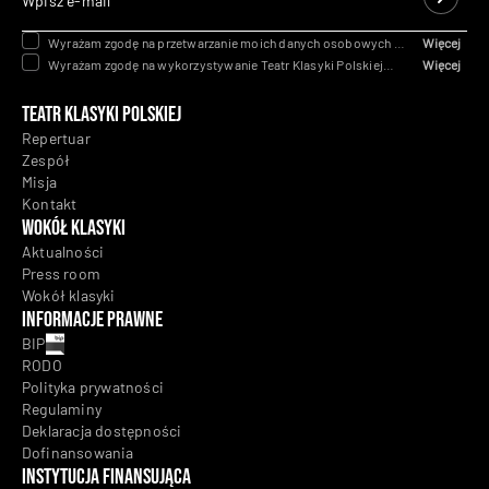
Wpisz e-mail
Wyrażam zgodę na przetwarzanie moich danych osobowych na
Więcej
podstawie art. 6 ust. 1 lit. a Rozporządzenia Parlamentu
Wyrażam zgodę na wykorzystywanie Teatr Klasyki Polskiej
Więcej
Europejskiego Rady (UE) 2016/679 z dnia 27 kwietnia 2016 w
telekomunikacyjnych urządzeń końcowych i automatycznych
celu obsługi zapytania lub przedstawienia oferty. Wyrażenie
systemów wywołujących tj. telefon, poczta e-mail dla celów
Teatr Klasyki Polskiej
zgody jest dobrowolne, ale konieczne, abyśmy mogli
marketingowych w rozumieniu przepisów ustawy z dnia 16 lipca
kontaktować się z Państwem w celu obsługi zapytania i
2014 r. Prawo telekomunikacyjne.
Repertuar
przedstawienia oferty.
RODO
Zespół
Misja
Kontakt
Wokół klasyki
Aktualności
Press room
Wokół klasyki
Informacje prawne
BIP
RODO
Polityka prywatności
Regulaminy
Deklaracja dostępności
Dofinansowania
Instytucja Finansująca