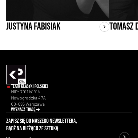
Justyna Fabisiak
Tomasz 
Teatr Klasyki Polskiej
NIP: 7011141914
Nowogrodzka 47A
00-695 Warszawa
Wyznacz trasę
Zapisz się do naszego newslettera,
bądź na bieżąco ze sztuką