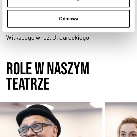
Polskiej”, Nagroda aktorska III stopnia na XIII
Festiwalu Szkół Teatralnych w Łodzi za role
Odmowa
Grabarza I i Sajetana w „Grzebaniu” wg
Witkacego w reż. J. Jarockiego
Role w naszym
teatrze